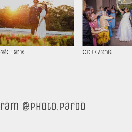
braão + Ianne
Sarah + Aramis
gram @photo.pardo