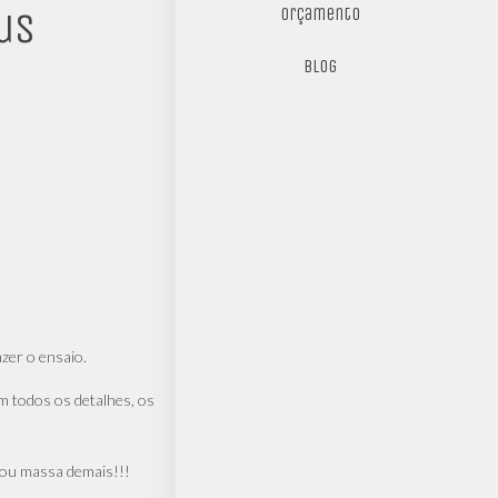
Orçamento
us
Blog
azer o ensaio.
m todos os detalhes, os
icou massa demais!!!